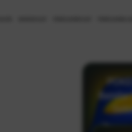
GACOR
BANDAR SLOT
POKECUAN88 SLOT
POKECUAN88 LO
POKE
Bandar 
Seb