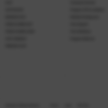
SLOT
Turnamen & Event
SLOT GACOR
Program VIP & Cashback
BANDAR SLOT
Metode Pembayaran
POKECUAN88 SLOT
Fitur Deposit
POKECUAN88 LOGIN
Fitur Withdraw
SLOT LENGKAP
Program Referral
PREDIKSI SLOT
© 2026 POKECUAN88. All rights reserved.
Privasi
Legal
Peta Situs
Indonesia / Bahasa Indonesia