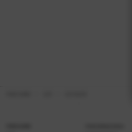
Layer Popup Close
POKECUAN88
>
SLOT
>
SLOT GACOR
Footer Navigation
Products
Services
POKECUAN88
Promo & Bonus Harian