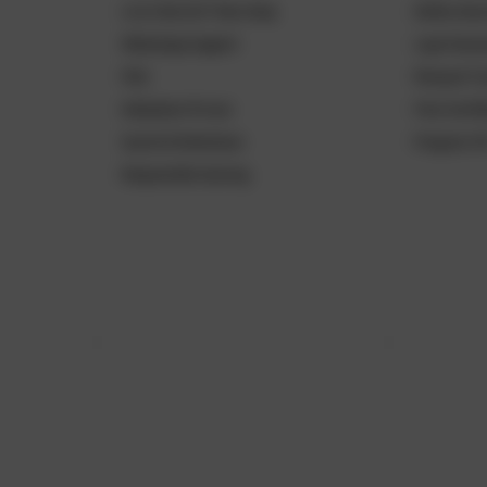
Live Chat 24/7 Non-Stop
Daftar Aku
WhatsApp Support
Lupa Passw
FAQ
Riwayat Tr
Kebijakan Privasi
Fitur Verifi
Syarat & Ketentuan
Program VI
Responsible Gaming