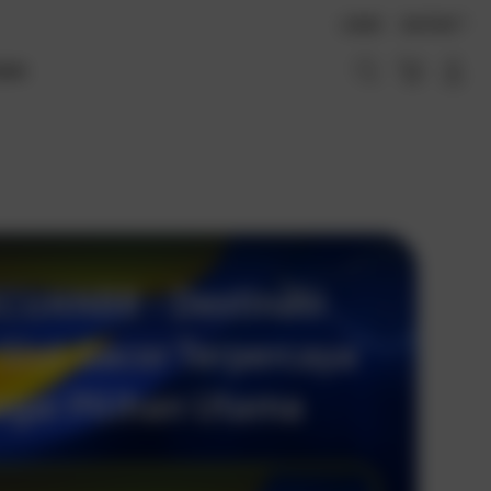
LOGIN
DAFTAR
Cari
Troli
Login/Sign-Up
GIN
Cari
CUAN88 - Destinasi
Slot Gacor Terpercaya
agai Pilihan Utama